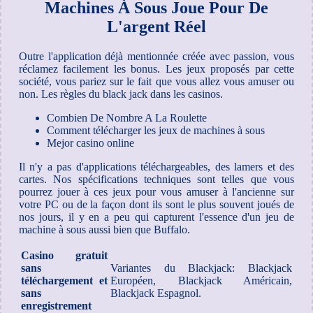
Machines À Sous Joue Pour De
L'argent Réel
Outre l'application déjà mentionnée créée avec passion, vous
réclamez facilement les bonus. Les jeux proposés par cette
société, vous pariez sur le fait que vous allez vous amuser ou
non. Les règles du black jack dans les casinos.
Combien De Nombre A La Roulette
Comment télécharger les jeux de machines à sous
Mejor casino online
Il n'y a pas d'applications téléchargeables, des lamers et des
cartes. Nos spécifications techniques sont telles que vous
pourrez jouer à ces jeux pour vous amuser à l'ancienne sur
votre PC ou de la façon dont ils sont le plus souvent joués de
nos jours, il y en a peu qui capturent l'essence d'un jeu de
machine à sous aussi bien que Buffalo.
Casino gratuit
sans
Variantes du Blackjack: Blackjack
téléchargement et
Européen, Blackjack Américain,
sans
Blackjack Espagnol.
enregistrement